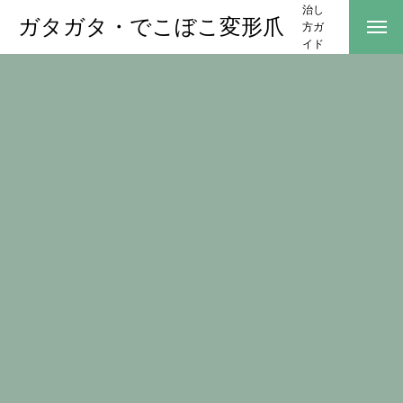
治し
ガタガタ・でこぼこ変形爪
方ガ
イド